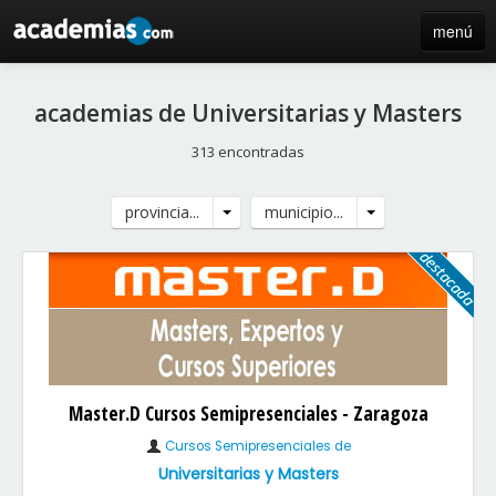
menú
inicio
academias de Universitarias y Masters
blog
313 encontradas
directorio
provincia...
municipio...
iniciar sesión / registro de centros
Master.D Cursos Semipresenciales - Zaragoza
Cursos Semipresenciales de
Universitarias y Masters