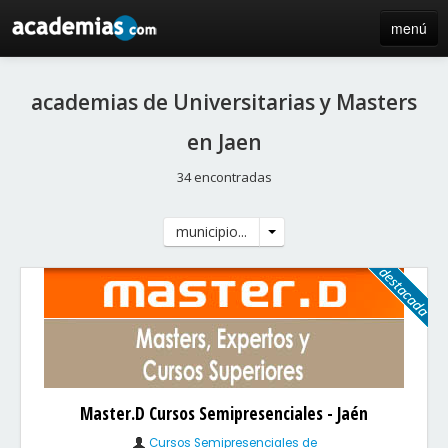
menú
inicio
academias de Universitarias y Masters
blog
en Jaen
directorio
34 encontradas
iniciar sesión / registro de centros
municipio...
Master.D Cursos Semipresenciales - Jaén
Cursos Semipresenciales de