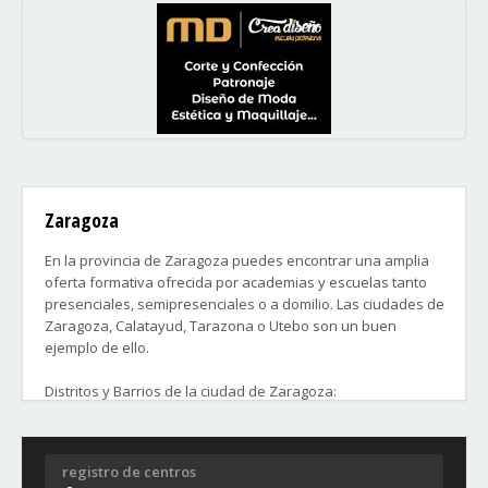
Zaragoza
En la provincia de Zaragoza puedes encontrar una amplia
oferta formativa ofrecida por academias y escuelas tanto
presenciales, semipresenciales o a domilio. Las ciudades de
Zaragoza, Calatayud, Tarazona o Utebo son un buen
ejemplo de ello.
Distritos y Barrios de la ciudad de Zaragoza:
1. Centro.
2. Casco Histórico: El Gancho/San Pablo, La Magdalena, San
registro de centros
Miguel, Tenerías, San Agustín.