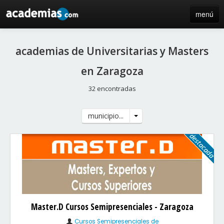
menú
inicio
academias de Universitarias y Masters
blog
en Zaragoza
directorio
32 encontradas
iniciar sesión / registro de centros
municipio...
Master.D Cursos Semipresenciales - Zaragoza
Cursos Semipresenciales de