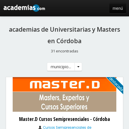
menú
inicio
academias de Universitarias y Masters
blog
en Córdoba
directorio
31 encontradas
iniciar sesión / registro de centros
municipio...
Master.D Cursos Semipresenciales - Córdoba
Cursos Semipresenciales de