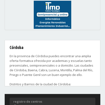
Córdoba
En la provincia de Córdoba puedes encontrar una amplia
oferta formativa ofrecida por academias y escuelas tanto
presenciales, semipresenciales o a domicilio. Las ciudades
de Córdoba, Baena, Cabra, Lucena, Montilla, Palma del Río,
Priego o Puente Genil son un buen ejemplo de ello.
Distritos y Barrios de la ciudad de Córdoba:
1. CENTRO
San Basilio, Huerta del Rey-Vallellano, La Catedral, San
registro de centros
Francisco-Ribera, Santiago, San Pedro, El Salvador y la