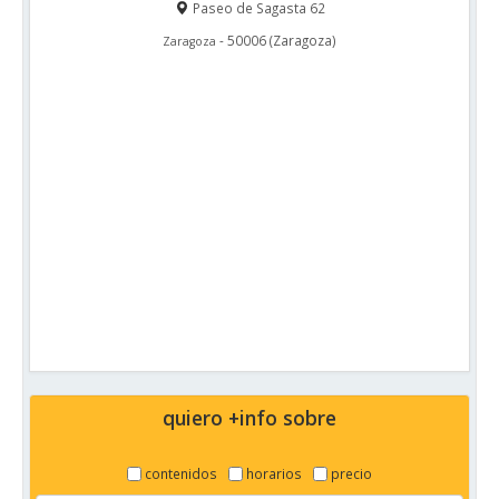
Paseo de Sagasta 62
-
50006
(
Zaragoza
)
Zaragoza
quiero +info sobre
contenidos
horarios
precio