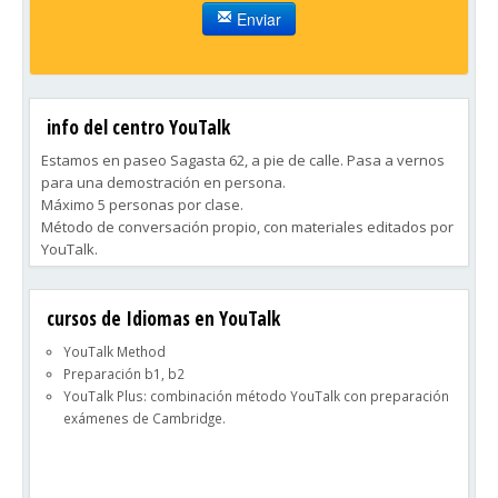
Enviar
info del centro YouTalk
Estamos en paseo Sagasta 62, a pie de calle. Pasa a vernos
para una demostración en persona.
Máximo 5 personas por clase.
Método de conversación propio, con materiales editados por
YouTalk.
Clases grabadas en mp3 para que las escuches estés donde
estés.
cursos de Idiomas en YouTalk
Corrección del acento y agilidad. Te enseñamos a hablar y
pensar al mismo tiempo. Es la clave para hablar bien un
YouTalk Method
idioma y dominarlo definitivamente.
Preparación b1, b2
YouTalk Plus: combinación método YouTalk con preparación
exámenes de Cambridge.