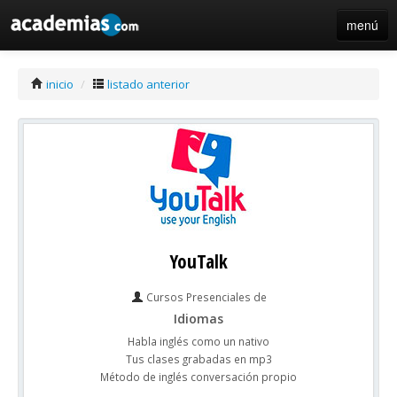
menú
iniciar sesión / registro de centros
inicio
/
listado anterior
YouTalk
Cursos Presenciales de
Idiomas
Habla inglés como un nativo
Tus clases grabadas en mp3
Método de inglés conversación propio