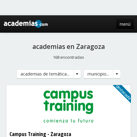
menú
inicio
academias en Zaragoza
blog
168 encontradas
directorio
academias de temática...
municipio...
iniciar sesión / registro de centros
Campus Training - Zaragoza