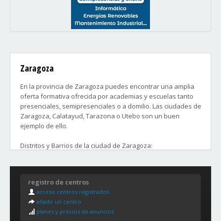
Zaragoza
En la provincia de Zaragoza puedes encontrar una amplia
oferta formativa ofrecida por academias y escuelas tanto
presenciales, semipresenciales o a domilio. Las ciudades de
Zaragoza, Calatayud, Tarazona o Utebo son un buen
ejemplo de ello.
Distritos y Barrios de la ciudad de Zaragoza:
1. Centro.
2. Casco Histórico: El Gancho/San Pablo, La Magdalena, San
registro de centros
Miguel, Tenerías, San Agustín.
acceso centros registrados
3. Delicias: La Bombarda, La Bozada, Delicias, Monsalud,
añadir un centro
Parque Roma, Ciudad Jardín.
planes y precios de anuncios
4. Universidad: Romareda,