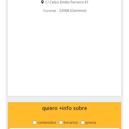
C/ Celso Emilio Ferreiro 41
-
32004
(
Ourense
)
Ourense
quiero +info sobre
contenidos
horarios
precio