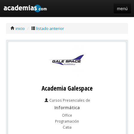
menú
iniciar sesión / registro de centros
inicio
/
listado anterior
Academia Galespace
Cursos Presenciales de
Informática
Office
Programación
Catia