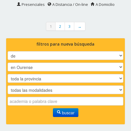
Presenciales
A Distancia / On-line
A Domicilio
1
2
3
→
filtros para nueva búsqueda
buscar