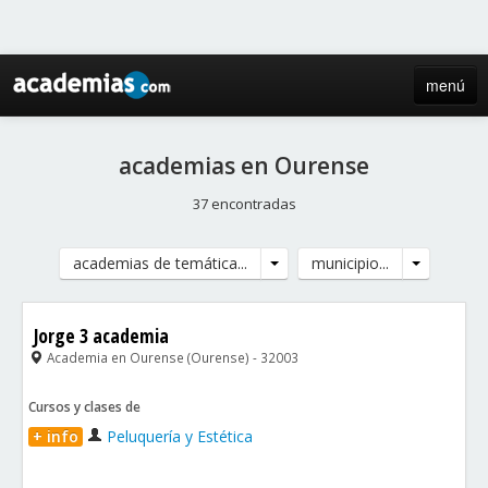
menú
inicio
academias en Ourense
blog
37 encontradas
directorio
academias de temática...
municipio...
iniciar sesión / registro de centros
Jorge 3 academia
Academia en Ourense (Ourense) - 32003
Cursos y clases de
+ info
Peluquería y Estética