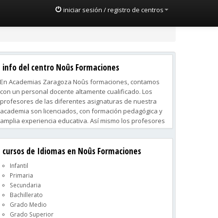
iniciar sesión / registro de centros
info del centro Noûs Formaciones
En Academias Zaragoza Noûs formaciones, contamos
con un personal docente altamente cualificado. Los
profesores de las diferentes asignaturas de nuestra
academia son licenciados, con formación pedagógica y
amplia experiencia educativa. Así mismo los profesores
de idiomas son nativos y bilingües con formación y
experiencia en la enseñanza del idioma tanto para
cursos de Idiomas en Noûs Formaciones
niños como para adultos.
Infantil
Primaria
Secundaria
Bachillerato
Grado Medio
Grado Superior