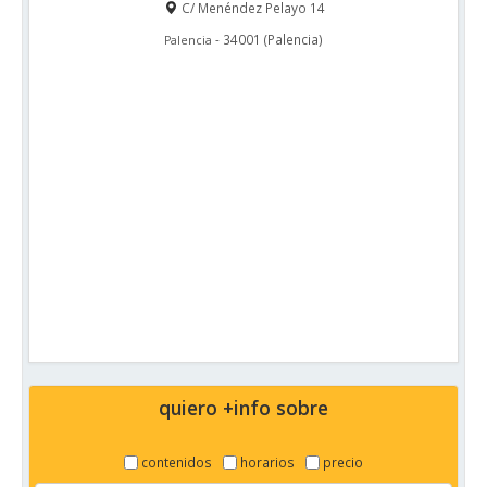
C/ Menéndez Pelayo 14
-
34001
(
Palencia
)
Palencia
quiero +info sobre
contenidos
horarios
precio