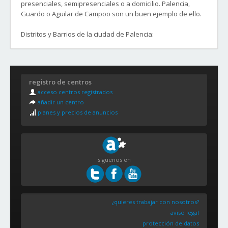
presenciales, semipresenciales o a domicilio. Palencia,
Guardo o Aguilar de Campoo son un buen ejemplo de ello.
Distritos y Barrios de la ciudad de Palencia:
Zona Centro
San Pablo y Santa Marina
San Antonio
registro de centros
El Cristo
acceso centros registrados
Ave María
añadir un centro
San Juanillo
planes y precios de anuncios
Pan y Guindas
Campo de la Juventud
Santiago
Avenida de Madrid
El Carmen
síguenos en
Allende el Río
¿quieres trabajar con nosotros?
aviso legal
protección de datos