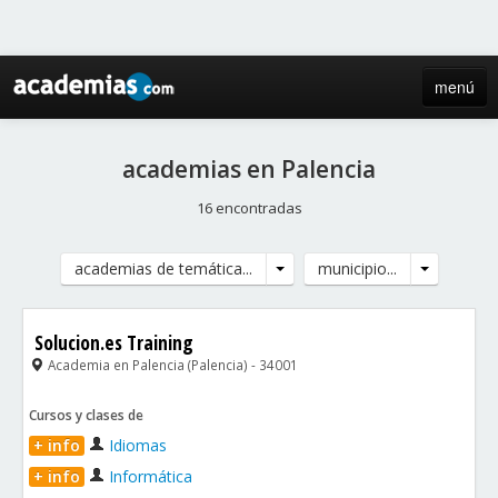
menú
inicio
academias en Palencia
blog
16 encontradas
directorio
academias de temática...
municipio...
iniciar sesión / registro de centros
Solucion.es Training
Academia en Palencia (Palencia) - 34001
Cursos y clases de
+ info
Idiomas
+ info
Informática