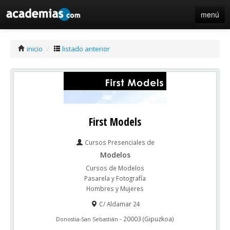
menú
iniciar sesión / registro de centros
inicio
/
listado anterior
First Models
Cursos Presenciales de
Modelos
Cursos de Modelos
Pasarela y Fotografía
Hombres y Mujeres
C/ Aldamar 24
-
20003
(
Gipuzkoa
)
Donostia-San Sebastián