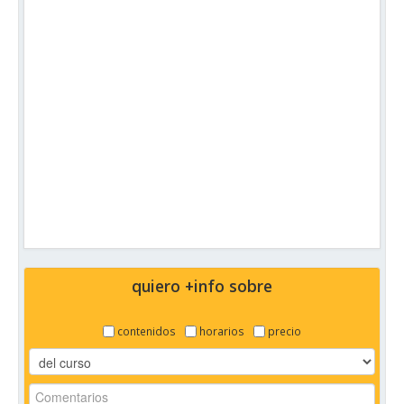
quiero +info sobre
contenidos
horarios
precio