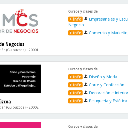
Cursos y clases de
+ info
Empresariales y Escu
Negocio
+ info
Comercio y Marketin
 de Negocios
ián (Guipúzcoa) - 20001
Cursos y clases de
+ info
Diseño y Moda
+ info
Corte y Confección
+ info
Decoración e Interio
+ info
Peluquería y Estética
úzcoa
ián (Guipúzcoa) - 20002
Cursos y clases de