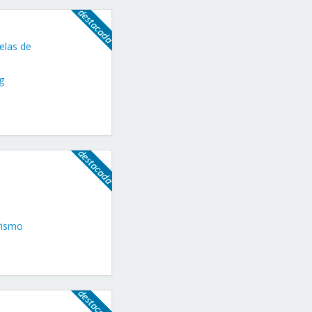
elas de
g
rismo