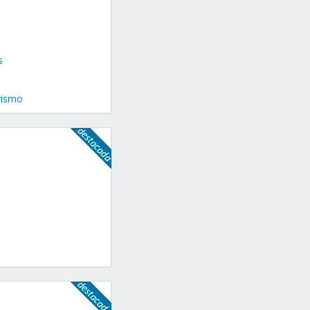
s
rismo