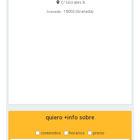
C/ Sócrates 8
-
18002
(
Granada
)
Granada
quiero +info sobre
contenidos
horarios
precio