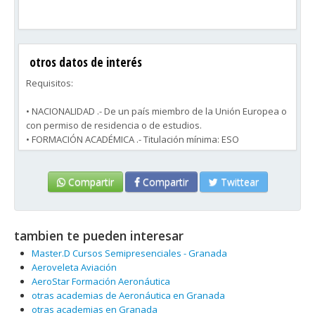
otros datos de interés
Requisitos:
• NACIONALIDAD .- De un país miembro de la Unión Europea o
con permiso de residencia o de estudios.
• FORMACIÓN ACADÉMICA .- Titulación mínima: ESO
• IDIOMAS.- Imprescindible: Perfecto dominio del español,
conocimientos de inglés. El conocimiento de otro idioma
occidental y/o cualquier otra lengua oriental serán muy
Compartir
Compartir
Twittear
valorados.
• EDAD.- Mínimo 18. El máximo ronda 35 años, según las
compañías. No obstante, hay una tendencia a ampliar e
tambien te pueden interesar
incluso eliminar el límite de edad máximo, que ya se ha
implantado en USA, Reino Unido y algunos países europeos.
Master.D Cursos Semipresenciales - Granada
• ALTURA MÍNIMA.- Mujeres: sobre los 1,57 m. Hombres: aprox.
Aeroveleta Aviación
1,68 m.
AeroStar Formación Aeronáutica
• SALUD.- Superar satisfactoriamente el CIMA Clase CC
otras academias de Aeronáutica en Granada
(reconocimiento médico periódico), a saber: buena salud
otras academias en Granada