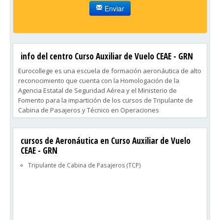
Enviar
info del centro Curso Auxiliar de Vuelo CEAE - GRN
Eurocollege es una escuela de formación aeronáutica de alto
reconocimiento que cuenta con la Homologación de la
Agencia Estatal de Seguridad Aérea y el Ministerio de
Fomento para la impartición de los cursos de Tripulante de
Cabina de Pasajeros y Técnico en Operaciones
Aeroportuarias. Sus años de experiencia y colaboración con
las principales entidades del sector aeronáutico, su alto
cursos de Aeronáutica en Curso Auxiliar de Vuelo
porcentaje de aprobados y su estrategia de colocación
CEAE - GRN
laboral la sitúan como una de las más importantes escuelas
de Auxiliares de Vuelo y Agentes de Handling.
Tripulante de Cabina de Pasajeros (TCP)
Disponemos de una red de centros distribuidos por España
(Cádiz, Jerez, Sevilla, Málaga, Almería, Barcelona, Tarragona,
Valencia, Alicante, Madrid, Bilbao, San Sebastián, Zaragoza...)
que hacen de nuestra Escuela el mayor Centro de Estudios
Aeronáuticos, con más de 200 especialistas a tu servicio.