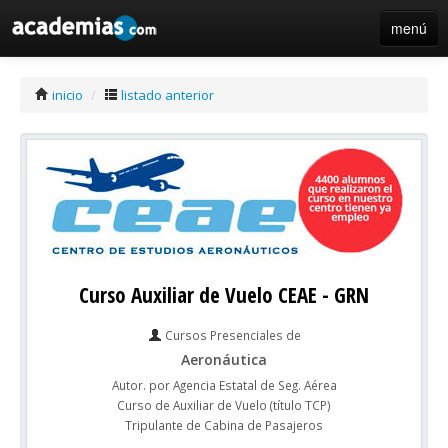
menú
iniciar sesión / registro de centros
inicio
/
listado anterior
Curso Auxiliar de Vuelo CEAE - GRN
Cursos Presenciales de
Aeronáutica
Autor. por Agencia Estatal de Seg. Aérea
Curso de Auxiliar de Vuelo (título TCP)
Tripulante de Cabina de Pasajeros