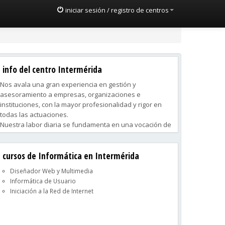
iniciar sesión / registro de centros
info del centro Intermérida
Nos avala una gran experiencia en gestión y
asesoramiento a empresas, organizaciones e
instituciones, con la mayor profesionalidad y rigor en
todas las actuaciones.
Nuestra labor diaria se fundamenta en una vocación de
servicio personalizado y de calidad hacia nuestros
clientes.
cursos de Informática en Intermérida
Intermérida ofrece a las empresas una solución
tecnológica que incluye todas las fases de su gestión
Diseñador Web y Multimedia
informática, desde la planificación integral hasta la
Informática de Usuario
puesta en marcha, el mantenimiento y la actualización.
Iniciación a la Red de Internet
Proporcionamos asesoramiento profesional completo a
partir de la evaluación objetiva de las necesidades del
cliente.