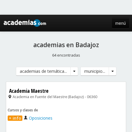
menú
inicio
academias en Badajoz
blog
64 encontradas
directorio
academias de temática...
municipio...
iniciar sesión / registro de centros
Academia Maestre
Academia en Fuente del Maestre (Badajoz) - 06360
Cursos y clases de
+ info
Oposiciones