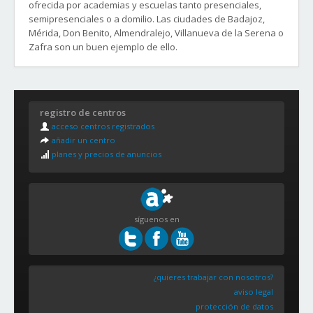
ofrecida por academias y escuelas tanto presenciales,
semipresenciales o a domilio. Las ciudades de Badajoz,
Mérida, Don Benito, Almendralejo, Villanueva de la Serena o
Zafra son un buen ejemplo de ello.
Barrios de la ciudad de Badajoz:
- Casco Antiguo
registro de centros
- Cerro de Reyes
acceso centros registrados
- El Gurugú
añadir un centro
- Huerta Rosales
planes y precios de anuncios
- Judería de Badajoz
- Mirador de Cerro Gordo
- Pardaleras
- San Fernando
- San Roque
síguenos en
- San Salvador
- Suerte de Saavedra
- Las Vaguadas
- Valdepasillas
¿quieres trabajar con nosotros?
aviso legal
protección de datos