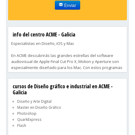
Enviar
info del centro ACME - Galicia
Especialistas en Diseño, iOS y Mac
En ACME descubrirás las grandes estrellas del software
audiovisual de Apple Final Cut Pro X, Motion y Aperture son
especialmente diseñado para los Mac. Con estos programas
y un Mac en pocas horas serás todo un experto en
Fotografía y Postproducción de video. Al trabajar con las
cursos de Diseño gráfico e industrial en ACME -
últimas versiones de ordenadores y programas para que en
Galicia
poco tiempo alcanzarás todo tu potencial.
Diseño y Arte Digital
Master en Diseño Gráfico
Photoshop
QuarkExpress
Flash