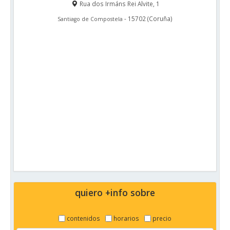
Rua dos Irmáns Rei Alvite, 1
-
15702
(
Coruña
)
Santiago de Compostela
quiero +info sobre
contenidos
horarios
precio