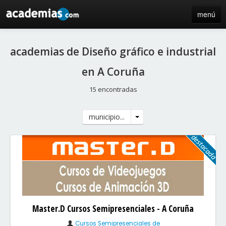
menú
inicio
academias de Diseño gráfico e industrial
blog
en A Coruña
directorio
15 encontradas
iniciar sesión / registro de centros
municipio...
Master.D Cursos Semipresenciales - A Coruña
Cursos Semipresenciales de