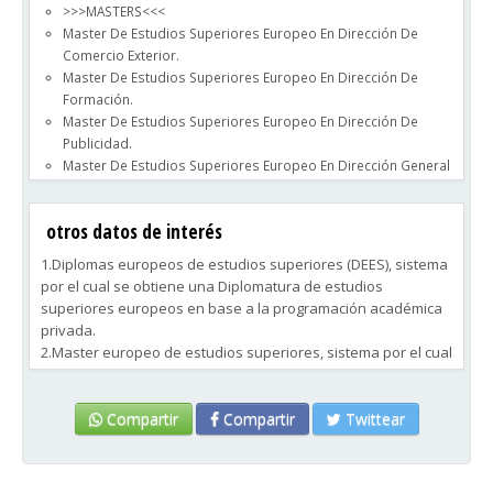
>>>MASTERS<<<
dirección en el mundo empresarial.
Master De Estudios Superiores Europeo En Dirección De
Comercio Exterior.
Master De Estudios Superiores Europeo En Dirección De
Formación.
Master De Estudios Superiores Europeo En Dirección De
Publicidad.
Master De Estudios Superiores Europeo En Dirección General
De Empresas.
Master De Estudios Superiores Europeo En Franquicias.
otros datos de interés
·
>>>CURSOS SUPERIORES<<<
1.Diplomas europeos de estudios superiores (DEES), sistema
Diploma De Estudios Superiores Europeo Para La Cadena De
por el cual se obtiene una Diplomatura de estudios
Suministros.
superiores europeos en base a la programación académica
Diploma De Estudios Superiores Europeo De Gestión Y
privada.
Administración De PYMES.
2.Master europeo de estudios superiores, sistema por el cual
Diploma De Estudios Superiores Europeo De Las
se obtiene un Master de estudios superiores europeos en
Comunicaciones.
base a la programación académica privada.
Diploma De Estudios Superiores Europeo De Las
Compartir
Compartir
Twittear
Comunicaciones Opción De Relaciones Públicas.
Ahora puedes solicitar la información explicita de cada
Diploma De Estudios Superiores Europeo De Periodismo.
Diploma o Master de estudios superiores europeos propios.
Diploma De Estudios Superiores Europeo De Turismo Y