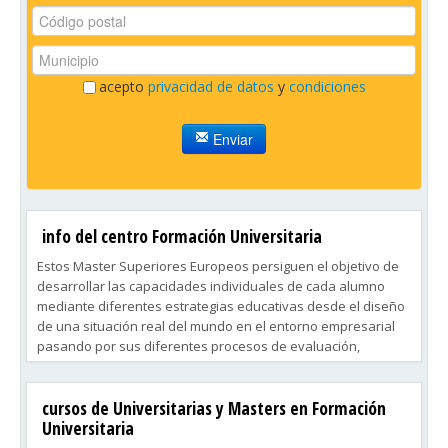
acepto
privacidad de datos
y
condiciones
Enviar
info del centro Formación Universitaria
Estos Master Superiores Europeos persiguen el objetivo de
desarrollar las capacidades individuales de cada alumno
mediante diferentes estrategias educativas desde el diseño
de una situación real del mundo en el entorno empresarial
pasando por sus diferentes procesos de evaluación,
análisis, reflexión y propuestos.
cursos de Universitarias y Masters en Formación
Todas las Diplomaturas de Estudios Superiores Europeas se
Universitaria
basan en el sistema europeo recomendado de créditos de
estudios y por lo tanto pueden conducir a obtener cargos de