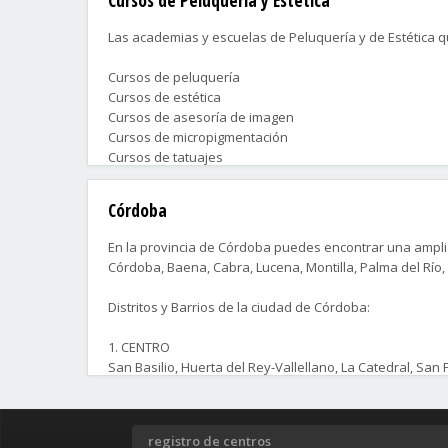
Las academias y escuelas de Peluquería y de Estética q
Cursos de peluquería
Cursos de estética
Cursos de asesoría de imagen
Cursos de micropigmentación
Cursos de tatuajes
Cursos de ayudante de peluquería
Cursos de oficial de peluquería
Córdoba
Cursos de maquillaje profesional
Cursos de caracterización y efectos especiales
En la provincia de Córdoba puedes encontrar una amplia
Córdoba, Baena, Cabra, Lucena, Montilla, Palma del Río,
Contacta ahora con las academias que más te convengan
mundo de la Peluquería y de la Estética.
Distritos y Barrios de la ciudad de Córdoba:
1. CENTRO
San Basilio, Huerta del Rey-Vallellano, La Catedral, San
Andrés-San Pablo, La Magdalena, Cerro de la Golondrina
2. LEVANTE
registro de centros
Viñuela-Rescatado, Fuensantilla-Edisol, Sagunto, Levan