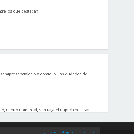
ntre los que destacan:
semipresenciales o a domicilio. Las ciudades de
ente para poder ocupar un puesto de trabajo en el
idad, Centro Comercial, San Miguel-Capuchinos, San
, Ollerías, El Carmen.
¿quieres trabajar con nosotros?