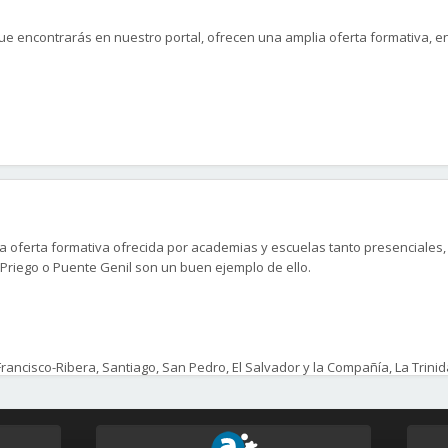
ue encontrarás en nuestro portal, ofrecen una amplia oferta formativa, e
 oferta formativa ofrecida por academias y escuelas tanto presenciales, 
 Priego o Puente Genil son un buen ejemplo de ello.
 y disfruta lo antes posible con el curso que te preparará profesionalm
 Francisco-Ribera, Santiago, San Pedro, El Salvador y la Compañía, La Trin
-Salesianos, San Lorenzo, Santa Marina, Campo de la Merced-Molinos Alta
te, Fátima y Zumbacón-Gavilán.