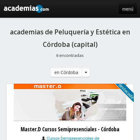
menú
inicio
academias de Peluquería y Estética en
blog
Córdoba (capital)
directorio
6 encontradas
iniciar sesión / registro de centros
en Córdoba
Master.D Cursos Semipresenciales - Córdoba
Cursos Semipresenciales de