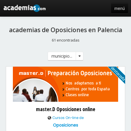
menú
inicio
academias de Oposiciones en Palencia
blog
61 encontradas
directorio
municipio...
iniciar sesión / registro de centros
master.D Oposiciones online
Cursos On-line de
Oposiciones