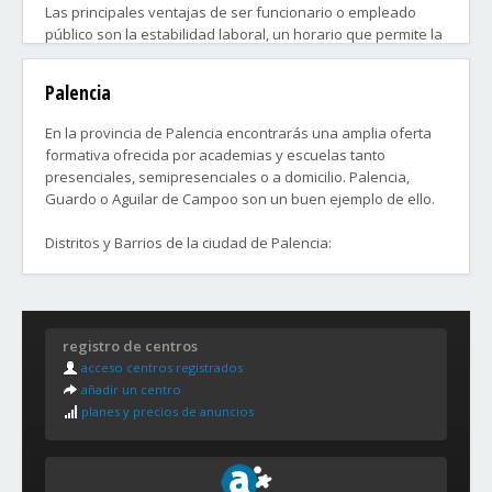
Las principales ventajas de ser funcionario o empleado
público son la estabilidad laboral, un horario que permite la
conciliación familiar y las condiciones del trabajo que no
permiten la sobre explotación.
Palencia
Oposiciones a la Administración General del Estado,
En la provincia de Palencia encontrarás una amplia oferta
Oposiciones a la Administración de Justicia.
formativa ofrecida por academias y escuelas tanto
Oposiciones a Correos.
presenciales, semipresenciales o a domicilio. Palencia,
Oposiciones de Sanidad.
Guardo o Aguilar de Campoo son un buen ejemplo de ello.
Oposiciones de Educación.
Oposiciones a cuerpos de seguridad como Policía y Guardia
Distritos y Barrios de la ciudad de Palencia:
Civil,
Zona Centro
son algunos ejemplos de las que más plazas convocan
San Pablo y Santa Marina
cada año, sin olvidarse de las plazas convocadas para
San Antonio
Administrativos y Auxiliares Administrativos en
registro de centros
El Cristo
Comunidades Autónomas y Corporaciones Locales.
acceso centros registrados
Ave María
añadir un centro
San Juanillo
Es previsible que ésta tendencia al alza se mantenga,
planes y precios de anuncios
Pan y Guindas
debido a la tasa de reposición aprobada del 100% y al gran
Campo de la Juventud
número de funcionarios que se jubilarán en los próximos
Santiago
años.
Avenida de Madrid