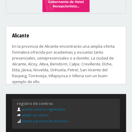
Alicante
En la provincia de Alicante encontrarás una amplia oferta
formativa ofrecida por academias y escuelas tanto
presenciales, semipresenciales o a domilio. La ciudad de
Alicante, Alcoy, Altea, Benidorm, Calpe, Crevillente, Elche,
Elda, Jávea, Novelda, Orihuela, Petrel, San Vicente del
Raspeig, Torrevieja, Villajoyosa o Villena son un buen
ejemplo de ello.
Distritos y Barrios de la ciudad de Alicante:
registro de centros
DISTRITO 1.
acceso centros registrados
La Goteta, Santa Cruz, Casco Antiguo, San Antón, Raval Roig,
añadir un centro
Centro, Campoamor, Carolinas, Benalúa, Barrio Obrero y
planes y precios de anuncios
Sangueta.