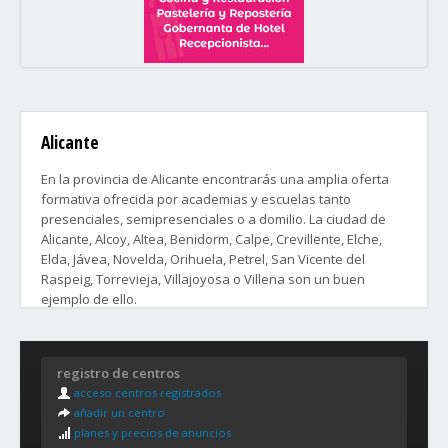
Alicante
En la provincia de Alicante encontrarás una amplia oferta
formativa ofrecida por academias y escuelas tanto
presenciales, semipresenciales o a domilio. La ciudad de
Alicante, Alcoy, Altea, Benidorm, Calpe, Crevillente, Elche,
Elda, Jávea, Novelda, Orihuela, Petrel, San Vicente del
Raspeig, Torrevieja, Villajoyosa o Villena son un buen
ejemplo de ello.
Distritos y Barrios de la ciudad de Alicante:
registro de centros
DISTRITO 1.
acceso centros registrados
La Goteta, Santa Cruz, Casco Antiguo, San Antón, Raval Roig,
añadir un centro
Centro, Campoamor, Carolinas, Benalúa, Barrio Obrero y
planes y precios de anuncios
Sangueta.