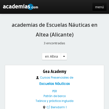
menú
inicio
academias de Escuelas Náuticas en
blog
Altea (Alicante)
directorio
3 encontradas
iniciar sesión / registro de centros
en Altea
Gea Academy
Cursos Presenciales de
Escuelas Náuticas
PER
Patrón de barco
Teórica y práctica ingluida
C/ Benidorm 1