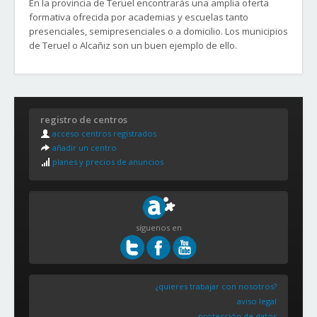
En la provincia de Teruel encontrarás una amplia oferta
formativa ofrecida por academias y escuelas tanto
presenciales, semipresenciales o a domicilio. Los municipios
de Teruel o Alcañiz son un buen ejemplo de ello.
registro de centros
acceso centros registrados
añadir un centro
planes y precios de anuncios
síguenos en
¿quieres trabajar con nosotros?
aviso legal
protección de datos