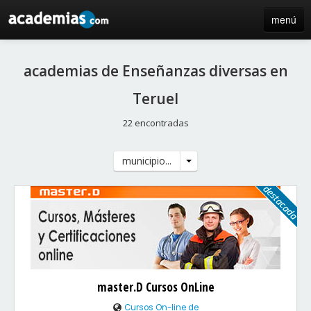
menú
inicio
academias de Enseñanzas diversas en
blog
Teruel
directorio
22 encontradas
iniciar sesión / registro de centros
municipio...
master.D Cursos OnLine
Cursos On-line de