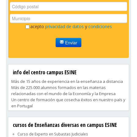
acepto
privacidad de datos
y
condiciones
Enviar
info del centro campus ESINE
Más de 15 años de experiencia en la enseñanza a distancia
Más de 225.000 alumnos formados en las materias
relacionadas con el mundo de la Economía y la Empresa
Un centro de formación que cosecha éxitos en nuestro país y
en Portugal
Nuestros Cursos se adaptan a las necesidades del mercado
laboral, ofreciéndole siempre aquellas materias que
cursos de Enseñanzas diversas en campus ESINE
demandan las empresas.
Curso de Experto en Subastas Judiciales