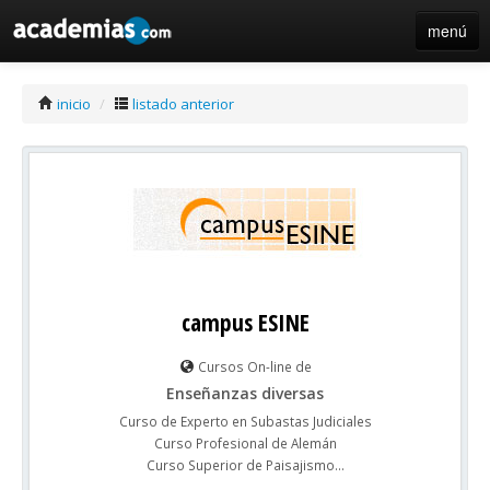
menú
iniciar sesión / registro de centros
inicio
/
listado anterior
campus ESINE
Cursos On-line de
Enseñanzas diversas
Curso de Experto en Subastas Judiciales
Curso Profesional de Alemán
Curso Superior de Paisajismo...