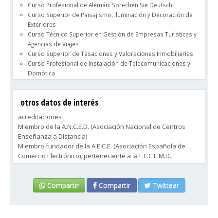
Curso Profesional de Alemán: Sprechen Sie Deutsch
Curso Superior de Paisajismo, Iluminación y Decoración de
Exteriores
Curso Técnico Superior en Gestión de Empresas Turísticas y
Agencias de Viajes
Curso Superior de Tasaciones y Valoraciones Inmobiliarias
Curso Profesional de Instalación de Telecomunicaciones y
Domótica
Curso de Gestión de Fincas y Comunidades de Propietarios
Curso Superior de Comercio Exterior
otros datos de interés
Curso de Experto en Protección de Datos
acreditaciones
Miembro de la A.N.C.E.D. (Asociación Nacional de Centros
Enseñanza a Distancia)
Miembro fundador de la A.E.C.E. (Asociación Española de
Comercio Electrónico), perteneciente a la F.E.C.E.M.D.
(Federación Española de Comercio Electrónico y Marketing
Directo)
Compartir
Compartir
Twittear