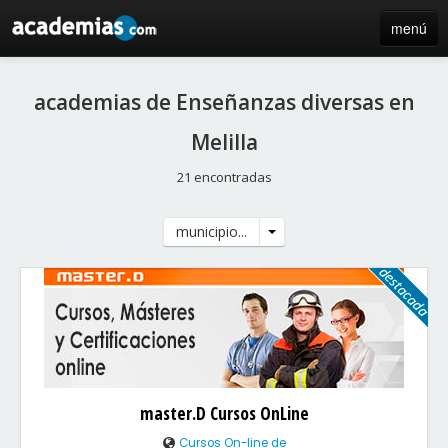
menú
inicio
academias de Enseñanzas diversas en
blog
Melilla
directorio
21 encontradas
iniciar sesión / registro de centros
municipio...
master.D Cursos OnLine
Cursos On-line de