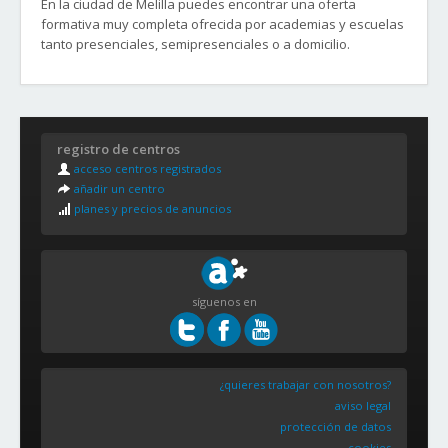
En la ciudad de Melilla puedes encontrar una oferta
formativa muy completa ofrecida por academias y escuelas
tanto presenciales, semipresenciales o a domicilio.
registro de centros
acceso centros registrados
añadir un centro
planes y precios de anuncios
síguenos en
¿quieres trabajar con nosotros?
aviso legal
protección de datos
cookies