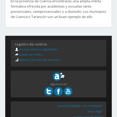
En la provincia de Cuenca encontrarás una amplia oferta
formativa ofrecida por academias y escuelas tanto
presenciales, semipresenciales o a domicilio. Los municipios
de Cuenca o Tarancón son un buen ejemplo de ello.
registro de centros
acceso centros registrados
añadir un centro
planes y precios de anuncios
síguenos en
¿quieres trabajar con nosotros?
aviso legal
protección de datos