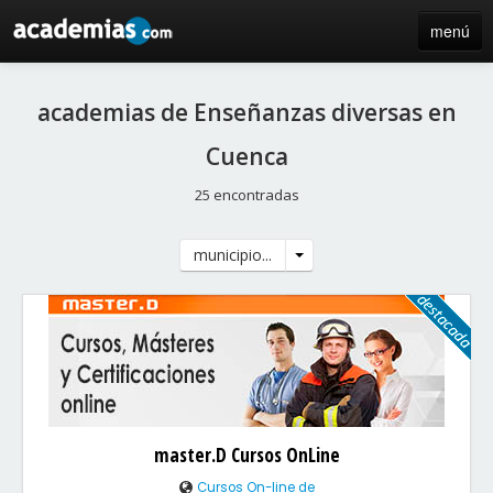
menú
inicio
academias de Enseñanzas diversas en
blog
Cuenca
directorio
25 encontradas
iniciar sesión / registro de centros
municipio...
master.D Cursos OnLine
Cursos On-line de