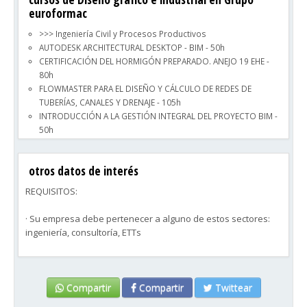
euroformac
>>> Ingeniería Civil y Procesos Productivos
AUTODESK ARCHITECTURAL DESKTOP - BIM - 50h
CERTIFICACIÓN DEL HORMIGÓN PREPARADO. ANEJO 19 EHE -
80h
FLOWMASTER PARA EL DISEÑO Y CÁLCULO DE REDES DE
TUBERÍAS, CANALES Y DRENAJE - 105h
INTRODUCCIÓN A LA GESTIÓN INTEGRAL DEL PROYECTO BIM -
50h
PRESUPUESTOS, MEDICIONES Y CERTIFICACIONES CON PRESTO -
50h
otros datos de interés
RENOVACIÓN Y MANTENIMIENTO DE CERTIFICACIONES
INTERNACIONALES DE PROJECT MANAGEMENT - 150h
REQUISITOS:
DESARROLLO TECNOLÓGICO DE LOS PROCESOS PRODUCTIVOS
- 30h
· Su empresa debe pertenecer a alguno de estos sectores:
SAP: MANTENIMIENTO DE EQUIPOS - 24h
ingeniería, consultoría, ETTs
FUNDAMENTOS DE LA CALIDAD DE LA INDUSTRIA - 24h
AUTOCAD 3D - 70h
· Solo para Trabajadores en Régimen General de Seguridad
AUTOCAD DE INICIACIÓN - 30h
Social, o Autónomos.
ARCGIS (SISTEMAS DE INFORMACIÓN GEOGRÁFICA) - 16h
Compartir
Compartir
Twittear