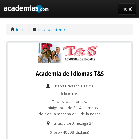
menú
iniciar sesión / registro de centros
inicio
/
listado anterior
Academia de Idiomas T&S
Cursos Presenciales de
Idiomas
Todos los idiomas.
en minigrupos de 2 a 4 alumnos
de 7 de la mañana a 10 de la noche
Hurtado de Amezaga 27
-
48008
(
Bizkaia
)
Bilbao