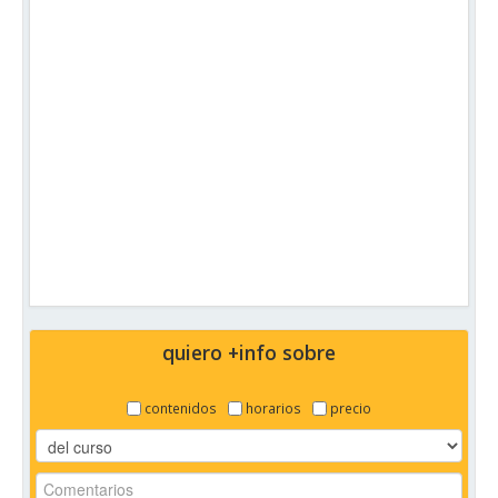
quiero +info sobre
contenidos
horarios
precio