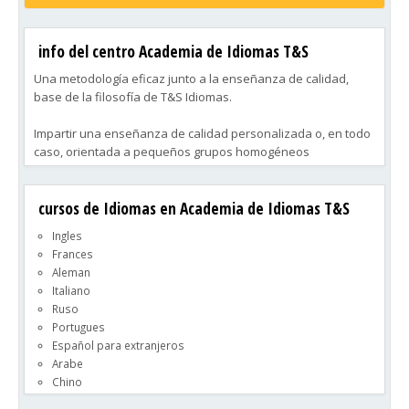
info del centro Academia de Idiomas T&S
Una metodología eficaz junto a la enseñanza de calidad,
base de la filosofía de T&S Idiomas.
Impartir una enseñanza de calidad personalizada o, en todo
caso, orientada a pequeños grupos homogéneos
constituidos por un máximo de 4 alumnos resulta ser, desde
el punto de vista pedagógico, la mejor garantía de éxito en el
cursos de Idiomas en Academia de Idiomas T&S
aprendizaje definitivo de un idioma, siempre y cuando se
cuente con una metodología eficaz, dirigida desde el
Ingles
conocimiento y experiencia atesorados por un adecuado
Frances
grupo de especialistas.
Aleman
Italiano
Esta es, en definitiva, la filosofía que preside desde el inicio
Ruso
de su actividad en 1990, la actividad docente de T&S Idiomas.
Portugues
Español para extranjeros
Arabe
Chino
Japones