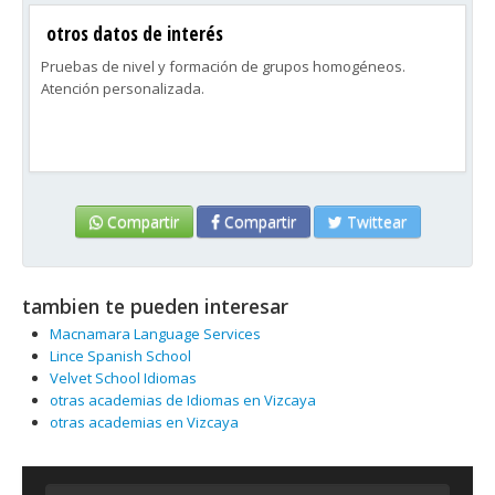
Euskera
otros datos de interés
Griego clasico y moderno
Latin clasico y vulgar
Pruebas de nivel y formación de grupos homogéneos.
Holandes
Atención personalizada.
Polaco
Otros idiomas: consultar.
Traducciones - Interpretes - Pruebas de nivel para procesos
de seleccion de personal
Compartir
Compartir
Twittear
tambien te pueden interesar
Macnamara Language Services
Lince Spanish School
Velvet School Idiomas
otras academias de Idiomas en Vizcaya
otras academias en Vizcaya