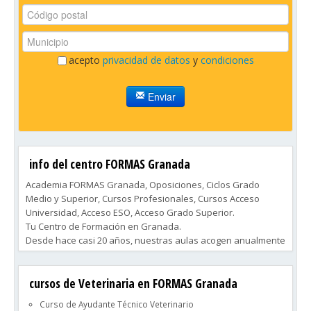
acepto
privacidad de datos
y
condiciones
Enviar
info del centro FORMAS Granada
Academia FORMAS Granada, Oposiciones, Ciclos Grado
Medio y Superior, Cursos Profesionales, Cursos Acceso
Universidad, Acceso ESO, Acceso Grado Superior.
Tu Centro de Formación en Granada.
Desde hace casi 20 años, nuestras aulas acogen anualmente
a cientos de alumnos que buscan una salida laboral
realizando uno de nuestros cursos profesionales o
cursos de Veterinaria en FORMAS Granada
titulaciones oficiales de FP. Formas es garantía de éxito para
que lo consigan.
Curso de Ayudante Técnico Veterinario