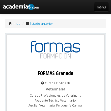
menú
iniciar sesión / registro de centros
inicio
/
listado anterior
FORMAS Granada
Cursos On-line de
Veterinaria
Cursos Profesionales de Veterinaria
Ayudante Técnico Veterinario.
Auxiliar Veterinaria. Peluquería Canina.