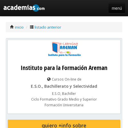
menú
iniciar sesión / registro de centros
inicio
/
listado anterior
Instituto para la Formación Areman
Cursos On-line de
E.S.O., Bachillerato y Selectividad
E.S.O, Bachiller
Ciclo Formativo Grado Medio y Superior
Formación Universitaria
quiero +info sobre