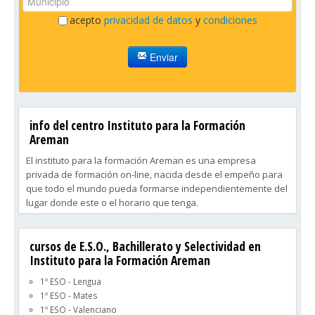
acepto
privacidad de datos
y
condiciones
Enviar
info del centro Instituto para la Formación
Areman
El instituto para la formación Areman es una empresa
privada de formación on-line, nacida desde el empeño para
que todo el mundo pueda formarse independientemente del
lugar donde este o el horario que tenga.
El instituto para la formación Areman es un centro de
cursos de E.S.O., Bachillerato y Selectividad en
estudios que tiene como objeto: formar, reforzar, repasar,
Instituto para la Formación Areman
complementar, ayudar,…a que el alumnado tenga mas
facilidad para superar sus controles - exámenes o para
1º ESO - Lengua
seguir formándose.
1º ESO - Mates
1º ESO - Valenciano