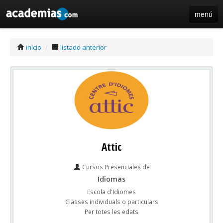
menú
iniciar sesión / registro de centros
inicio
/
listado anterior
Attic
Cursos Presenciales de
Idiomas
Escola d'Idiomes
Classes individuals o particulars
Per totes les edats