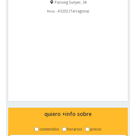
Passeig Sunyer, 34
-
43202
(
Tarragona
)
Reus
quiero +info sobre
contenidos
horarios
precio