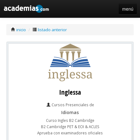
menú
iniciar sesión / registro de centros
inicio
/
listado anterior
Inglessa
Cursos Presenciales de
Idiomas
Curso Ingles B2 Cambridge
B2 Cambridge PET & EOI & ACLES
Aprueba con examinadores oficiales