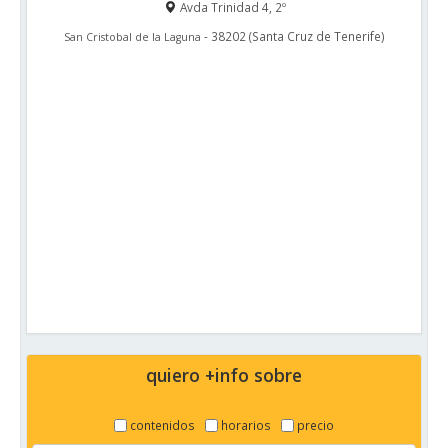
Avda Trinidad 4, 2º
-
38202
(
Santa Cruz de Tenerife
)
San Cristobal de la Laguna
quiero +info sobre
contenidos
horarios
precio