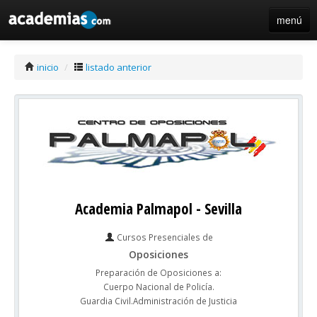
menú
iniciar sesión / registro de centros
inicio
/
listado anterior
Academia Palmapol - Sevilla
Cursos Presenciales de
Oposiciones
Preparación de Oposiciones a:
Cuerpo Nacional de Policía.
Guardia Civil.Administración de Justicia