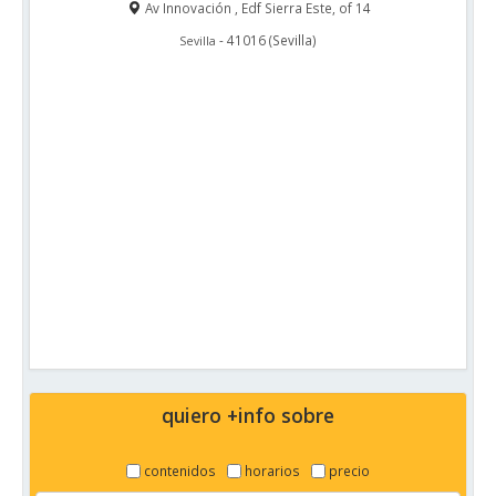
Av Innovación , Edf Sierra Este, of 14
-
41016
(
Sevilla
)
Sevilla
quiero +info sobre
contenidos
horarios
precio