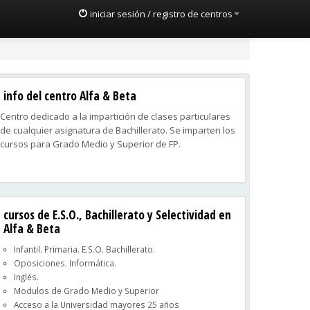
iniciar sesión / registro de centros
info del centro Alfa & Beta
Centro dedicado a la impartición de clases particulares
de cualquier asignatura de Bachillerato. Se imparten los
cursos para Grado Medio y Superior de FP.
cursos de E.S.O., Bachillerato y Selectividad en
Alfa & Beta
Infantil. Primaria. E.S.O. Bachillerato.
Oposiciones. Informática.
Inglés.
Modulos de Grado Medio y Superior
Acceso a la Universidad mayores 25 años