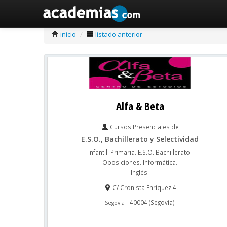
inicio
/
listado anterior
Alfa & Beta
Cursos Presenciales de
E.S.O., Bachillerato y Selectividad
Infantil. Primaria. E.S.O. Bachillerato.
Oposiciones. Informática.
Inglés.
C/ Cronista Enriquez 4
-
40004
(
Segovia
)
Segovia