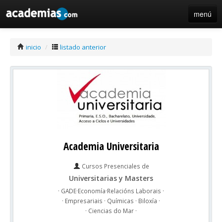
menú
iniciar sesión / registro de centros
inicio
/
listado anterior
Academia Universitaria
Cursos Presenciales de
Universitarias y Masters
· GADE·Economía·Relacións Laborais ·
· Empresariais · Químicas · Biloxía ·
· Ciencias do Mar ·