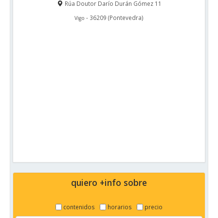
Rúa Doutor Darío Durán Gómez 11
-
36209
(
Pontevedra
)
Vigo
quiero +info sobre
contenidos
horarios
precio