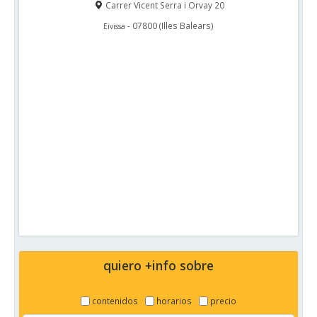
Carrer Vicent Serra i Orvay 20
-
07800
(
Illes Balears
)
Eivissa
quiero +info sobre
contenidos
horarios
precio