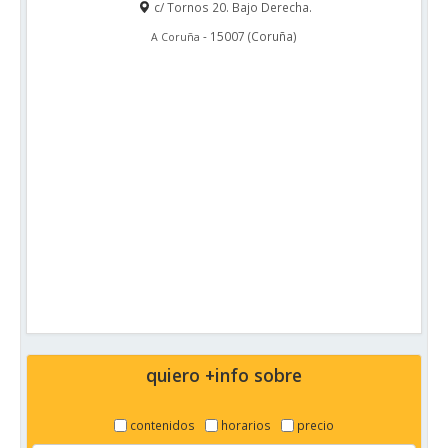
c/ Tornos 20. Bajo Derecha.
-
15007
(
Coruña
)
A Coruña
quiero +info sobre
contenidos
horarios
precio