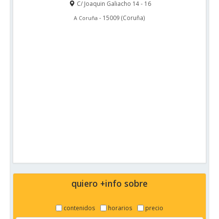
C/ Joaquin Galiacho 14 - 16
-
15009
(
Coruña
)
A Coruña
quiero +info sobre
contenidos
horarios
precio