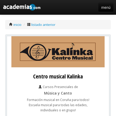
menú
iniciar sesión / registro de centros
inicio
/
listado anterior
Centro musical Kalinka
Cursos Presenciales de
Música y Canto
Formación musical en Coruña para todos!
Escuela musical para todas las edades,
individuales o en grupo!