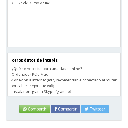
Ukelele. curso online.
Pensado especialmente para aquellas personas que bien
por tiempo, por gastos de desplazamiento o por su situación
geográfica, precisan de otra opción que no sea una escuela
de música física.
otros datos de interés
-¿Qué se necesita para una clase online?
-Ordenador PC o Mac.
-Conexión a internet (muy recomendable conectado al router
por cable, mejor que wifi)
-Instalar programa Skype (gratuito)
-Auriculares o altavoces (mucho mejor auriculares para evitar
problemas de acople, etc.)
-Webcam (a 24 frames por segundo)
Compartir
Compartir
Twittear
-Micrófono (no hace falta que sea de gama alta)