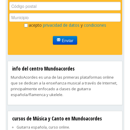
acepto
privacidad de datos
y
condiciones
Enviar
info del centro Mundoacordes
MundoAcordes es una de las primeras plataformas online
que se dedican a la enseñanza musical a través de Internet,
principalmente enfocado a clases de guitarra
española/flamenca y ukelele.
Destinado a alumnos de cualquier edad, MundoAcordes
ofrece la posibilidad de aprender a tocar un instrumento sin
cursos de Música y Canto en Mundoacordes
tener que moverse de casa, dependiendo solamente de una
buena conexión a internet.
Guitarra española, curso online.