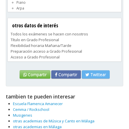
Piano
Arpa
Guitarra
Violín
otros datos de interés
Viola
Violonchelo
Todos los exámenes se hacen con nosotros
Contrabajo
Título en Grado Profesional
Clarinete
Flexibilidad horaria Mañana/Tarde
Flauta
Preparación acceso a Grado Profesional
Oboe
Acceso a Grado Profesional
Trombón
Preparación acceso a Grado Superior
Trompa
Trompeta
Compartir
Compartir
Twittear
Tuba
Saxofón
Canto
tambien te pueden interesar
Escuela Flamenca Amanecer
Cemma / Rockschool
Musigenes
otras academias de Música y Canto en Málaga
otras academias en Málaga