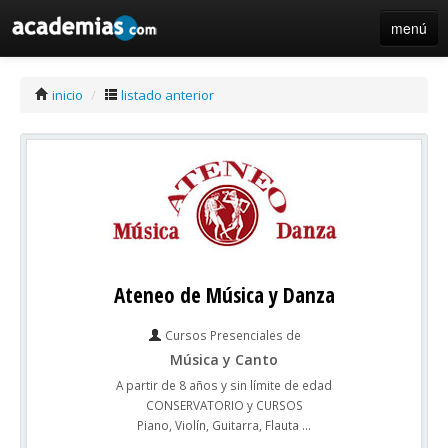
menú
iniciar sesión / registro de centros
inicio
/
listado anterior
Ateneo de Música y Danza
Cursos Presenciales de
Música y Canto
A partir de 8 años y sin límite de edad
CONSERVATORIO y CURSOS
Piano, Violín, Guitarra, Flauta ...