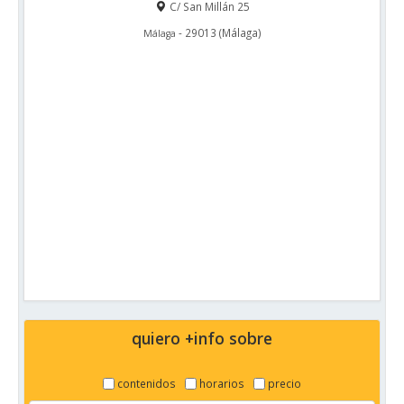
C/ San Millán 25
-
29013
(
Málaga
)
Málaga
quiero +info sobre
contenidos
horarios
precio