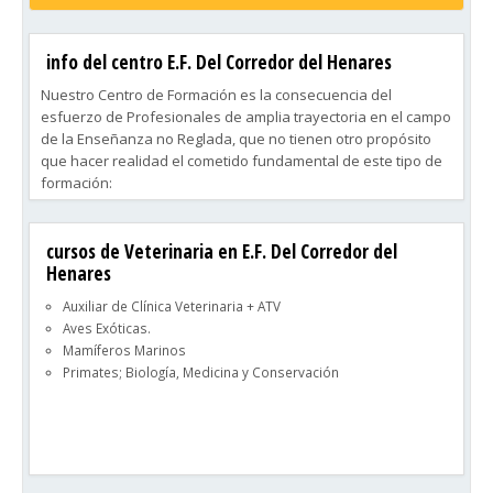
info del centro E.F. Del Corredor del Henares
Nuestro Centro de Formación es la consecuencia del
esfuerzo de Profesionales de amplia trayectoria en el campo
de la Enseñanza no Reglada, que no tienen otro propósito
que hacer realidad el cometido fundamental de este tipo de
formación:
Dotar a sus alumnos de una formación teòrico/práctica
integral que les capacite para una rápida inserción en el
cursos de Veterinaria en E.F. Del Corredor del
Mundo Laboral.
Henares
A tal fin se han establecido, tras un minucioso estudio de las
necesidades del tejido industrial, las áreas de ejecución de
Auxiliar de Clínica Veterinaria + ATV
nuestra Acción Formativa.
Aves Exóticas.
Del mismo modo, se ha prestado especial atención a la
Mamíferos Marinos
dotación del Equipamiento Tecnológico, Instrumental,
Primates; Biología, Medicina y Conservación
Herramientas y Material Didáctico necesario para llevar a
buen fin el Proyecto Educativo.