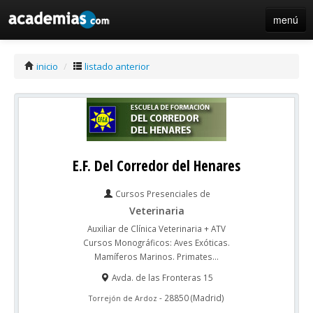
menú
iniciar sesión / registro de centros
inicio
/
listado anterior
E.F. Del Corredor del Henares
Cursos Presenciales de
Veterinaria
Auxiliar de Clínica Veterinaria + ATV
Cursos Monográficos: Aves Exóticas.
Mamíferos Marinos. Primates...
Avda. de las Fronteras 15
-
28850
(
Madrid
)
Torrejón de Ardoz