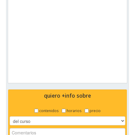
quiero +info sobre
contenidos
horarios
precio