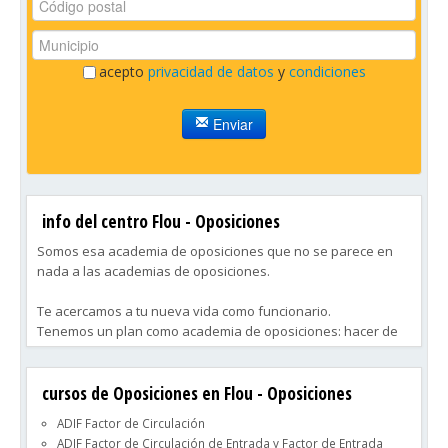
acepto
privacidad de datos
y
condiciones
Enviar
info del centro Flou - Oposiciones
Somos esa academia de oposiciones que no se parece en
nada a las academias de oposiciones.
Te acercamos a tu nueva vida como funcionario.
Tenemos un plan como academia de oposiciones: hacer de
este recorrido algo distinto, para que llegues a la meta mejor
que nunca. Porque preparar el aprobado a tu ritmo, con un
cursos de Oposiciones en Flou - Oposiciones
método flexible y que se adapta a tus necesidades es
posible.
ADIF Factor de Circulación
ADIF Factor de Circulación de Entrada y Factor de Entrada