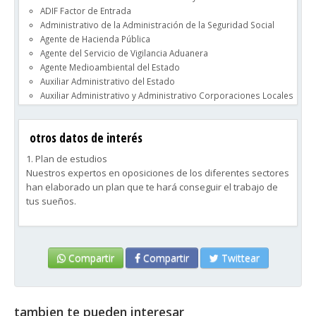
ADIF Factor de Entrada
Administrativo de la Administración de la Seguridad Social
Agente de Hacienda Pública
Agente del Servicio de Vigilancia Aduanera
Agente Medioambiental del Estado
Auxiliar Administrativo del Estado
Auxiliar Administrativo y Administrativo Corporaciones Locales
Auxiliar de Archivos y Bibliotecas del Estado
Auxiliar de Bibliotecas y Archivos de Corporaciones Locales
otros datos de interés
Ayudante de Instituciones Penitenciarias
Correos
1. Plan de estudios
Cuerpo de Bomberos
Nuestros expertos en oposiciones de los diferentes sectores
Ertzaintza y Policía Local País Vasco
han elaborado un plan que te hará conseguir el trabajo de
Gestión de la Administración Civil del Estado
tus sueños.
Gestión de la Administración de la Seguridad Social
Gestión Procesal
2. Test
Guardia Civil
Al final de cada tema, un test. Cada 3 temas, un Test Clave
Guardia Urbana Cataluña
(método de arrastre) y al final del temario, podrás configurar
Compartir
Compartir
Twittear
Maestro en Audición y Lenguaje
los Test Non Stop A la Carta según tus necesidades o simular
Maestro en Educación Física
el examen real con los Non Stop Total.
Maestro en Educación Infantil
Maestro en Educación Primaria
tambien te pueden interesar
3. Preparación del examen