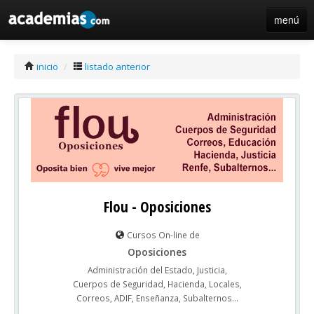
menú
iniciar sesión / registro de centros
inicio
/
listado anterior
Flou - Oposiciones
Cursos On-line de
Oposiciones
Administración del Estado, Justicia,
Cuerpos de Seguridad, Hacienda, Locales,
Correos, ADIF, Enseñanza, Subalternos...