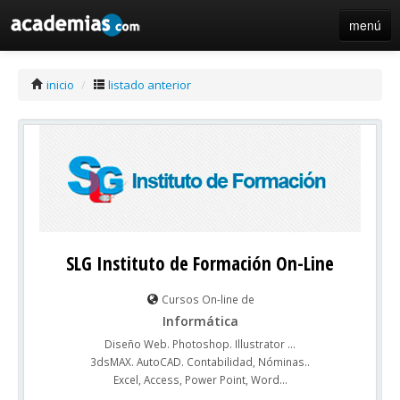
menú
iniciar sesión / registro de centros
inicio
/
listado anterior
SLG Instituto de Formación On-Line
Cursos On-line de
Informática
Diseño Web. Photoshop. Illustrator ...
3dsMAX. AutoCAD. Contabilidad, Nóminas..
Excel, Access, Power Point, Word...