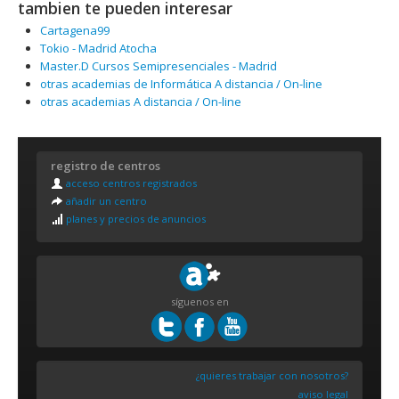
tambien te pueden interesar
Cartagena99
Tokio - Madrid Atocha
Master.D Cursos Semipresenciales - Madrid
otras academias de Informática A distancia / On-line
otras academias A distancia / On-line
registro de centros
acceso centros registrados
añadir un centro
planes y precios de anuncios
síguenos en
¿quieres trabajar con nosotros?
aviso legal