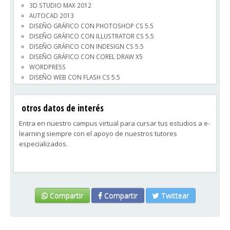
3D STUDIO MAX 2012
AUTOCAD 2013
DISEÑO GRÁFICO CON PHOTOSHOP CS 5.5
DISEÑO GRÁFICO CON ILLUSTRATOR CS 5.5
DISEÑO GRÁFICO CON INDESIGN CS 5.5
DISEÑO GRÁFICO CON COREL DRAW X5
WORDPRESS
DISEÑO WEB CON FLASH CS 5.5
DISEÑO WEB CON DREAMWEAVER CS 5.5
HTML 5 y CSS 3
otros datos de interés
FISCALIDAD
FACTURACION FACTURAPLUS
Entra en nuestro campus virtual para cursar tus estudios a e-
NOMINAS NOMINAPLUS
learning siempre con el apoyo de nuestros tutores
CONTABILIDAD CONTAPLUS
especializados.
INTERNET
ACCESS 2010 BASICO
POWERPOINT 2010
EXCEL 2010 BASICO
WORD 2010 BASICO
Compartir
Compartir
Twittear