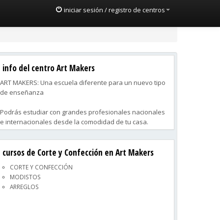
iniciar sesión / registro de centros
info del centro Art Makers
ART MAKERS: Una escuela diferente para un nuevo tipo
de enseñanza
Podrás estudiar con grandes profesionales nacionales
e internacionales desde la comodidad de tu casa.
Estés donde estés, vivas donde vivas, podrás asistir a
tus clases de forma regular.
cursos de Corte y Confección en Art Makers
Enseñanza ONLINE CON:
CORTE Y CONFECCIÓN
Clases en Directo con tus profesores
MODISTOS
Clases editadas con tutores
ARREGLOS
Empieza con tu nuevo curso de CORTE Y CONFECCIÓN