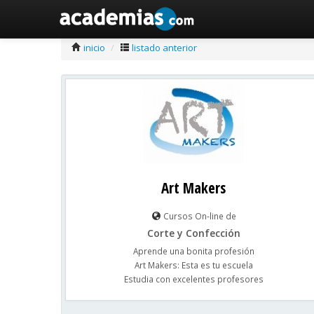
inicio
/
listado anterior
Art Makers
Cursos On-line de
Corte y Confección
Aprende una bonita profesión
Art Makers: Esta es tu escuela
Estudia con excelentes profesores