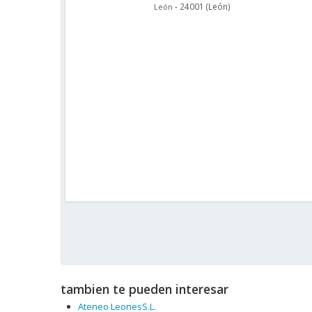
-
24001
(
León
)
León
tambien te pueden interesar
Ateneo LeonesS.L.