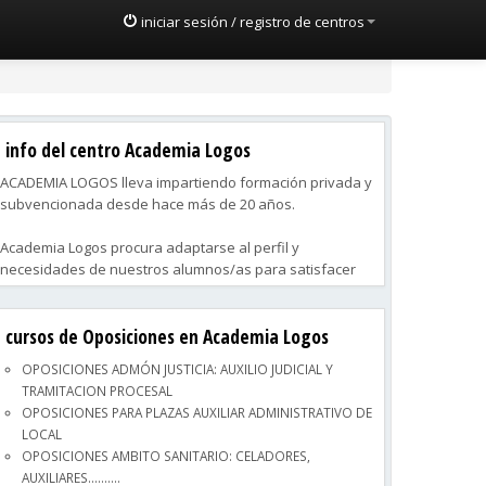
iniciar sesión / registro de centros
info del centro Academia Logos
ACADEMIA LOGOS lleva impartiendo formación privada y
subvencionada desde hace más de 20 años.
Academia Logos procura adaptarse al perfil y
necesidades de nuestros alumnos/as para satisfacer
aquello que se demanda de una forma eficaz.
cursos de Oposiciones en Academia Logos
En los apartados siguientes puede conocer al detalle
nuestra oferta formativa (privada y subvencionada), así
OPOSICIONES ADMÓN JUSTICIA: AUXILIO JUDICIAL Y
como inscribir su currículum vitae en nuestra bolsa de
TRAMITACION PROCESAL
trabajo.
OPOSICIONES PARA PLAZAS AUXILIAR ADMINISTRATIVO DE
LOCAL
OPOSICIONES AMBITO SANITARIO: CELADORES,
AUXILIARES..........