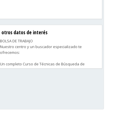
otros datos de interés
BOLSA DE TRABAJO
Nuestro centro y un buscador especializado te
ofrecemos:
Un completo Curso de Técnicas de Búsqueda de
Empleo.
Más de 18.000 Ofertas de Trabajo activas.
Un Buscador especializado para que puedas
seleccionar las Ofertas que mejor se ajustan a tus
necesidades.
Acceso a toda la información de las ofertas de
empleo,con una agenda personal que te permite
gestionarlas.