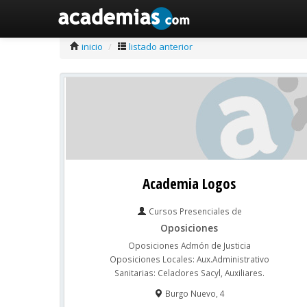
inicio
/
listado anterior
Academia Logos
Cursos Presenciales de
Oposiciones
Oposiciones Admón de Justicia
Oposiciones Locales: Aux.Administrativo
Sanitarias: Celadores Sacyl, Auxiliares.
Burgo Nuevo, 4