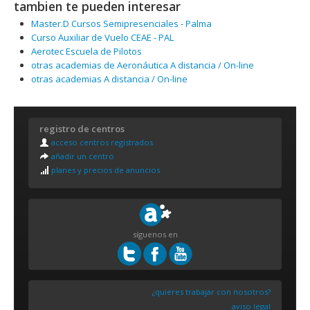
tambien te pueden interesar
Master.D Cursos Semipresenciales - Palma
Curso Auxiliar de Vuelo CEAE - PAL
Aerotec Escuela de Pilotos
otras academias de Aeronáutica A distancia / On-line
otras academias A distancia / On-line
registro de centros
acceso centros registrados
añadir un centro
planes y precios de anuncios
síguenos en
¿quieres trabajar con nosotros?
aviso legal