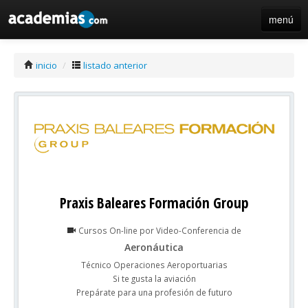
menú
iniciar sesión / registro de centros
inicio
/
listado anterior
Praxis Baleares Formación Group
Cursos On-line por Video-Conferencia de
Aeronáutica
Técnico Operaciones Aeroportuarias
Si te gusta la aviación
Prepárate para una profesión de futuro