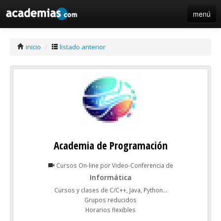
menú
iniciar sesión / registro de centros
inicio
/
listado anterior
Academia de Programación
Cursos On-line por Video-Conferencia de
Informática
Cursos y clases de C/C++, Java, Python...
Grupos reducidos
Horarios flexibles