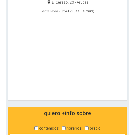
El Cerezo, 20 - Arucas
-
35412
(
Las Palmas
)
Santa Flora
quiero +info sobre
contenidos
horarios
precio