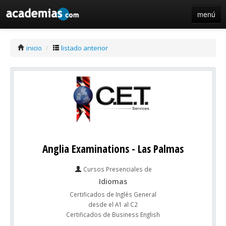
menú
iniciar sesión / registro de centros
inicio
/
listado anterior
Anglia Examinations - Las Palmas
Cursos Presenciales de
Idiomas
Certificados de Inglés General
desde el A1 al C2
Certificados de Business English